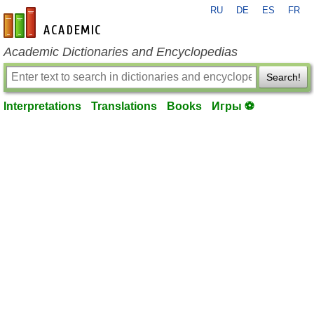
RU
DE
ES
FR
en-academic.com
Academic Dictionaries and Encyclopedias
Search!
Interpretations
Translations
Books
Игры ⚽