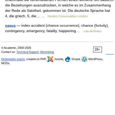
die Beziehungen auszudrücken, in welche es im Zusammenhang
der Rede als Satztheil, gekommen ist. Die deutsche Sprache hat
4, die griech. 5, die… …
Herders Conversations-Lexikon
casus
— index accident (chance occurrence), chance (fortuity),
contingency, emergency, fatality, happening …
Law dictionary
© Academic, 2000-2026
18+
Contact us:
Technical Support
,
Advertising
Dictionaries export
, created on PHP,
Joomla,
Drupal,
WordPress,
MODx.