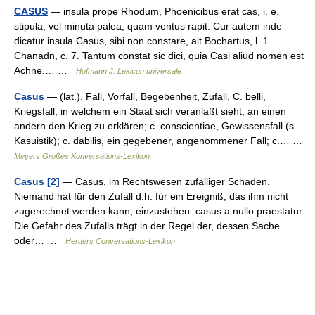
CASUS
— insula prope Rhodum, Phoenicibus erat cas, i. e.
stipula, vel minuta palea, quam ventus rapit. Cur autem inde
dicatur insula Casus, sibi non constare, ait Bochartus, l. 1.
Chanadn, c. 7. Tantum constat sic dici, quia Casi aliud nomen est
Achne.… …
Hofmann J. Lexicon universale
Casus
— (lat.), Fall, Vorfall, Begebenheit, Zufall. C. belli,
Kriegsfall, in welchem ein Staat sich veranlaßt sieht, an einen
andern den Krieg zu erklären; c. conscientiae, Gewissensfall (s.
Kasuistik); c. dabilis, ein gegebener, angenommener Fall; c.… …
Meyers Großes Konversations-Lexikon
Casus [2]
— Casus, im Rechtswesen zufälliger Schaden.
Niemand hat für den Zufall d.h. für ein Ereigniß, das ihm nicht
zugerechnet werden kann, einzustehen: casus a nullo praestatur.
Die Gefahr des Zufalls trägt in der Regel der, dessen Sache
oder… …
Herders Conversations-Lexikon