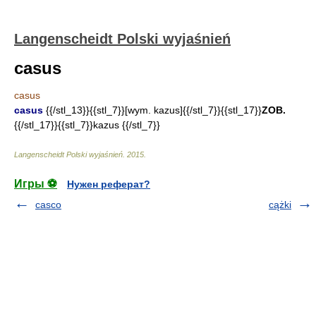
Langenscheidt Polski wyjaśnień
casus
casus
casus
{{/stl_13}}{{stl_7}}[wym. kazus]{{/stl_7}}{{stl_17}}
ZOB.
{{/stl_17}}{{stl_7}}kazus {{/stl_7}}
Langenscheidt Polski wyjaśnień
.
2015
.
Игры ⚽
Нужен реферат?
casco
cążki