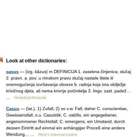
Look at other dictionaries:
casus
— (izg. kȃzus) m DEFINICIJA 1. zasebna činjenica; slučaj
2. pravn. a. pov. u rimskom pravu slučaj nastale štete ili
onemogućenja izvršavanja obveze b. radnja koja ima obilježje
krivičnog djela, ali nema krivnje počinitelja 3. lingv. zast. padež…
…
Hrvatski jezični portal
Casus
— (lat.), 1) Zufall; 2) so v.w. Fall; daher C. conscientiae,
Gewissensfall, s.u. Casuistik; C. vabĭlis, ein angegebener,
angenommener Rechtsfall; C. emergens, ein Umstand, durch
dessen Eintritt auf einmal ein anhängiger Proceß eine andere
Wendung… …
Pierer's Universal-Lexikon