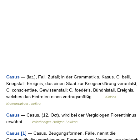
Casus
— (lat.), Fall, Zufall; in der Grammatik s. Kasus. C. belli,
Kriegsfall, Ereignis, das einen Staat zur Kriegserklärung veranlaßt;
C. conscientĭae, Gewissensfall; C. foedĕris, Bündnisfall, Ereignis,
welches das Eintreten eines vertragsmäßig… …
Kleines
Konversations-Lexikon
Casus
— Casus, (12. Oct), wird bei der Vergiologen Florentininus
erwähnt …
Vollständiges Heiligen-Lexikon
Casus [1]
— Casus, Beugungsformen, Fälle, nennt die
Grammatik die verschiedenen Formen eines Nomens, um dadurch